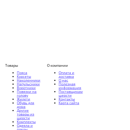
Товары
О компании
Пояса
Оплата и
Корсеты
доставка
Наколенники
О нас
Напульсники
Полезная
Воротники
информация
Повязки на
Поставщикам
голову
шерсти
Жилети
Контакты
Обувь для
Карта сайта
дома
Другие
товары из
шерсти
Комплекты
Одеяла и
пледы