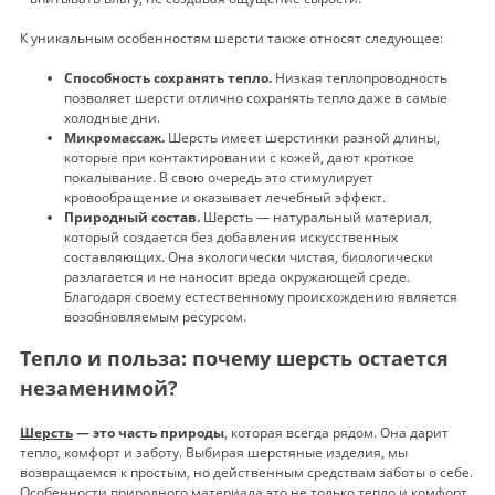
К уникальным особенностям шерсти также относят следующее:
Способность сохранять тепло.
Низкая теплопроводность
позволяет шерсти отлично сохранять тепло даже в самые
холодные дни.
Микромассаж.
Шерсть имеет шерстинки разной длины,
которые при контактировании с кожей, дают кроткое
покалывание. В свою очередь это стимулирует
кровообращение и оказывает лечебный эффект.
Природный состав.
Шерсть — натуральный материал,
который создается без добавления искусственных
составляющих. Она экологически чистая, биологически
разлагается и не наносит вреда окружающей среде.
Благодаря своему естественному происхождению является
возобновляемым ресурсом.
Тепло и польза: почему шерсть остается
незаменимой?
Шерсть
— это часть природы
, которая всегда рядом. Она дарит
тепло, комфорт и заботу. Выбирая шерстяные изделия, мы
возвращаемся к простым, но действенным средствам заботы о себе.
Особенности природного материала это не только тепло и комфорт,