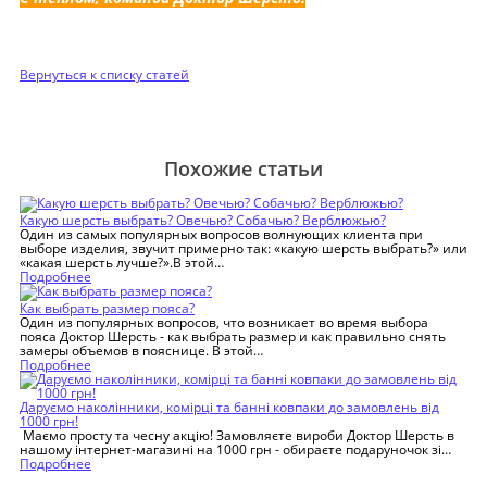
Вернуться к списку статей
Похожие статьи
Какую шерсть выбрать? Овечью? Собачью? Верблюжью?
Один из самых популярных вопросов волнующих клиента при
выборе изделия, звучит примерно так: «какую шерсть выбрать?» или
«какая шерсть лучше?».В этой…
Подробнее
Как выбрать размер пояса?
Один из популярных вопросов, что возникает во время выбора
пояса Доктор Шерсть - как выбрать размер и как правильно снять
замеры объемов в пояснице. В этой…
Подробнее
Даруємо наколінники, комірці та банні ковпаки до замовлень від
1000 грн!
Маємо просту та чесну акцію! Замовляєте вироби Доктор Шерсть в
нашому інтернет-магазині на 1000 грн - обираєте подаруночок зі…
Подробнее