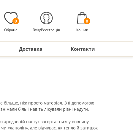
0
0
Обране
Вхід/Реєстрація
Кошик
Доставка
Контакти
 більше, ніж просто матеріал. З її допомогою
німали біль і навіть лікували різні недуги.
х стародавній пастух загортається у вовняну
» чи «ланолін», але відчуває, як тепло й затишок