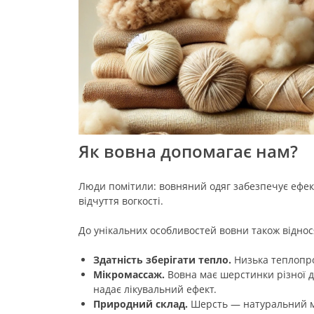
Як вовна допомагає нам?
Люди помітили: вовняний одяг забезпечує ефект 
відчуття вогкості.
До унікальних особливостей вовни також віднос
Здатність зберігати тепло.
Низька теплопров
Мікромассаж.
Вовна має шерстинки різної до
надає лікувальний ефект.
Природний склад.
Шерсть — натуральний мат