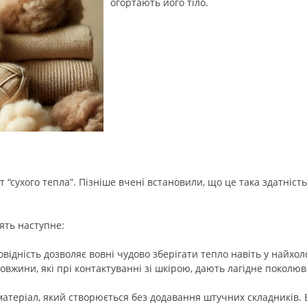
огортають його тіло.
“сухого тепла”. Пізніше вчені встановили, що це така здатніст
ять наступне:
ідність дозволяє вовні чудово зберігати тепло навіть у найхоло
вжини, які прі контактуванні зі шкірою, дають лагідне поколюв
еріал, який створюється без додавання штучних складників. Во