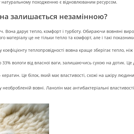
му натуральному походженню є відновлюваним ресурсом.
вна залишається незамінною?
уч. Вона дарує тепло, комфорт і турботу. Обираючи вовняні виро
о матеріалу це не тільки тепло та комфорт, але і такі показник
 коефіцієнту теплопровідності вовна краще зберігає тепло, ніж
 33% вологи від власної ваги, залишаючись сухою на дотик. Ц
кератин. Це білок, який має властивості, схожі на шкіру люди
 необробленій вовні. Ланолін має антибактеріальні властивості