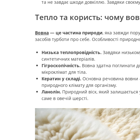
та не завдає шкоди довкіллю. Завдяки своє
Тепло та користь: чому во
Вовна
— це частина природи
, яка завжди пор
засобів турботи про себе. Особливості природног
Низька теплопровідність.
Завдяки низькому
синтетичних матеріалів.
Гігроскопічність.
Вовна здатна поглинати до
мікроклімат для тіла.
Кератин у складі.
Основна речовина вовни - 
природного клімату для організму.
Ланолін.
Природний віск, який залишається у
саме в овечій шерсті.