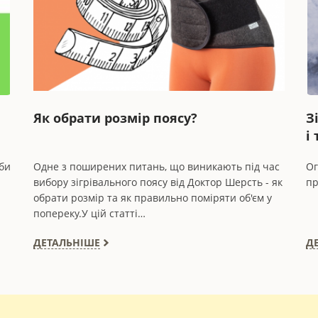
Як обрати розмір поясу?
З
і
би
Одне з поширених питань, що виникають під час
Ог
вибору зігрівального поясу від Доктор Шерсть - як
пр
обрати розмір та як правильно поміряти об'єм у
попереку.У цій статті…
ДЕТАЛЬНІШЕ
Д