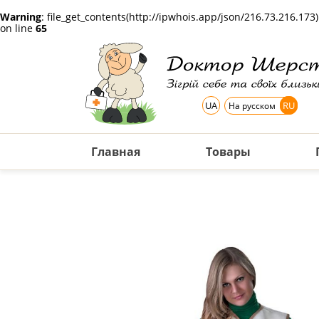
Warning
: file_get_contents(http://ipwhois.app/json/216.73.216.17
on line
65
UA
RU
На русском
Главная
Товары