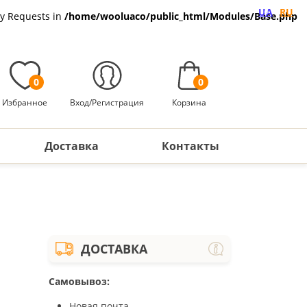
UA
RU
ny Requests in
/home/wooluaco/public_html/Modules/Base.php
0
0
Избранное
Вход/Регистрация
Корзина
Доставка
Контакты
ДОСТАВКА
Самовывоз:
Новая почта