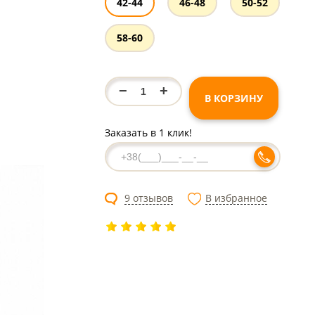
42-44
46-48
50-52
58-60
−
+
В КОРЗИНУ
Заказать в 1 клик!
9 отзывов
В избранное