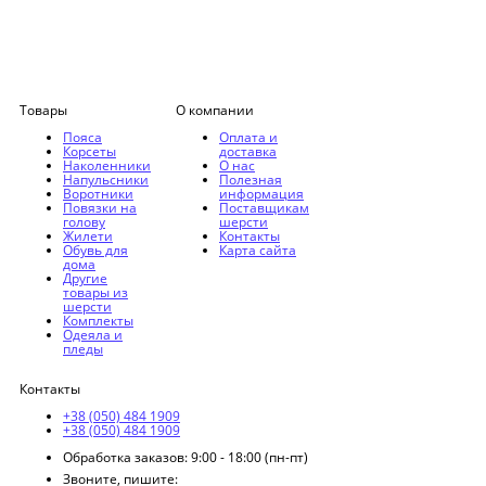
Товары
О компании
Пояса
Оплата и
Корсеты
доставка
Наколенники
О нас
Напульсники
Полезная
Воротники
информация
Повязки на
Поставщикам
голову
шерсти
Жилети
Контакты
Обувь для
Карта сайта
дома
Другие
товары из
шерсти
Комплекты
Одеяла и
пледы
Контакты
+38 (050) 484 1909
+38 (050) 484 1909
Обработка заказов: 9:00 - 18:00 (пн-пт)
Звоните, пишите: