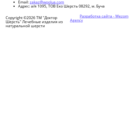
Email:
zakaz@woolua.com
Адрес:
а/я 1095, ТОВ Еко Шерсть 08292, м. Буча
Разработка сайта -
Wezom
Copyright ©2026 ТМ "Доктор
Agency
Шерсть" Лечебные изделия из
натуральной шерсти
Warning
: filemtime(): stat failed for Media/js/init.js?ver=3 in
/home/wooluaco/public_html/Core/HTML.php
on line
137
ua
ru
Вход/Регистрация
Главная
Товары
Пояса
Корсеты