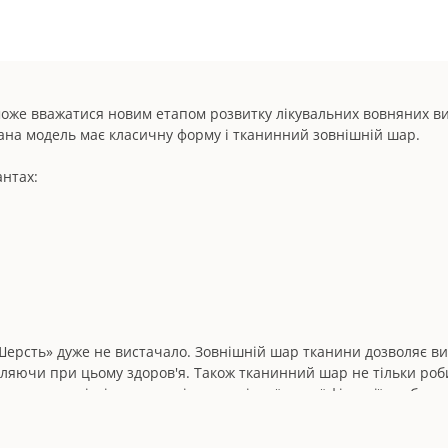
оже вважатися новим етапом розвитку лікувальних вовняних вир
Дана модель має класичну форму і тканинний зовнішній шар.
антах:
 Шерсть» дуже не вистачало. Зовнішній шар тканини дозволяє в
вляючи при цьому здоров'я. Також тканинний шар не тільки роб
як для для зігрівання, так і для помірної легкої фіксації хребет
бандажа на одязі залишається набагато менше ворсинок.