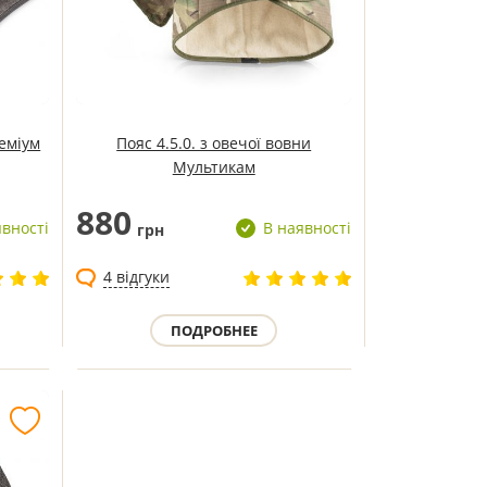
еміум
Пояс 4.5.0. з овечої вовни
Мультикам
880
явності
В наявності
грн
4 відгуки
ПОДРОБНЕЕ