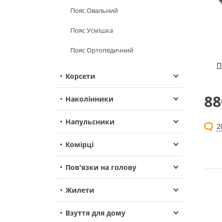
Пояс Овальний
Пояс Усмішка
Пояс Ортопедичний
П
Корсети
88
Наколінники
Напульсники
2
Комірці
Пов'язки на голову
Жилети
Взуття для дому