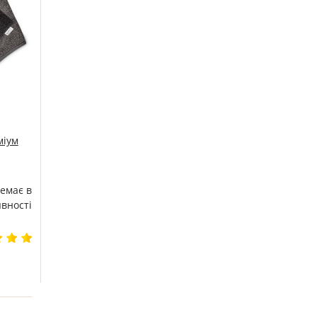
міум
емає в
явності