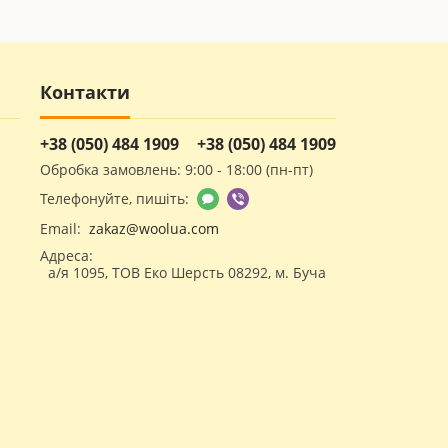
Контакти
+38 (050) 484 1909
+38 (050) 484 1909
Обробка замовлень: 9:00 - 18:00 (пн-пт)
Телефонуйте, пишіть:
Email:
zakaz@woolua.com
ить впливати одночасно на область спини, боки
ючість, розслабляються охоплені спазмом м'яза
Адреса:
а/я 1095, ТОВ Еко Шерсть 08292, м. Буча