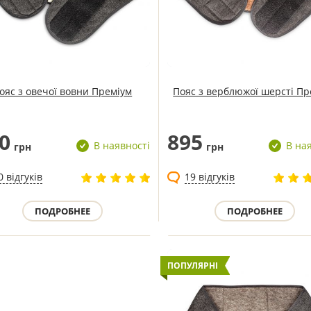
ояс з овечої вовни Преміум
Пояс з верблюжої шерсті Пр
0
895
В наявності
В на
грн
грн
0 відгуків
19 відгуків
ПОДРОБНЕЕ
ПОДРОБНЕЕ
ПОПУЛЯРНІ