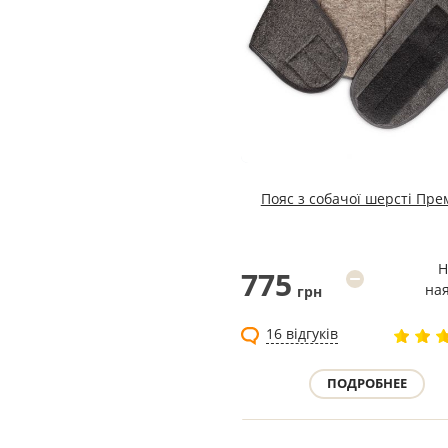
Пояс з собачої шерсті Пре
Н
775
на
грн
16 відгуків
ПОДРОБНЕЕ