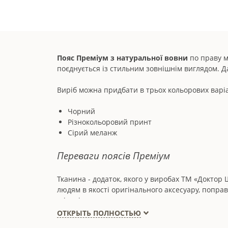
Пояс Преміум з натуральної вовни
по праву м
поєднується із стильним зовнішнім виглядом. 
Виріб можна придбати в трьох кольорових варі
Чорний
Різнокольоровий принт
Сірий меланж
Переваги поясів Преміум
Тканина - додаток, якого у виробах ТМ «Доктор
людям в якості оригінального аксесуару, попра
щільність, за рахунок чого пояс стає придатним 
ворсу розтріпуватись, тому в процесі носіння 
ОТКРЫТЬ ПОЛНОСТЬЮ