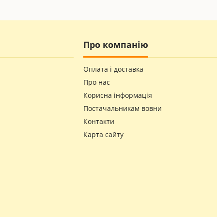
ься з різних видів вовни:
Про компанію
Оплата і доставка
Про нас
Корисна інформація
Постачальникам вовни
ля лікування, але і для профілактики, а класична форма дозвол
Контакти
ажний ефект. За рахунок посилення кровообігу зменшується бол
Карта сайту