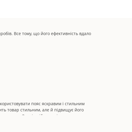
обів. Все тому, що його ефективність вдало
икористовувати пояс яскравим і стильним
ить товар стильним, але й підвищує його
ного стовпа. Зовнішній матеріал не дозволяє