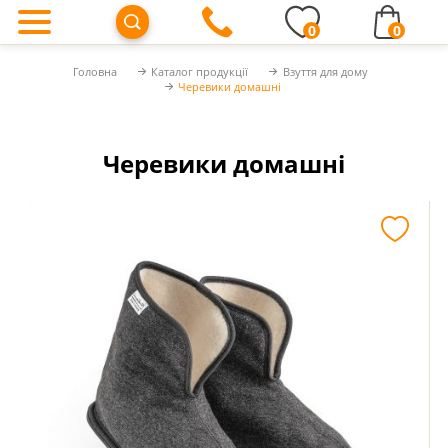
0
0
Головна
Каталог продукції
Взуття для дому
Черевики домашні
Черевики домашні