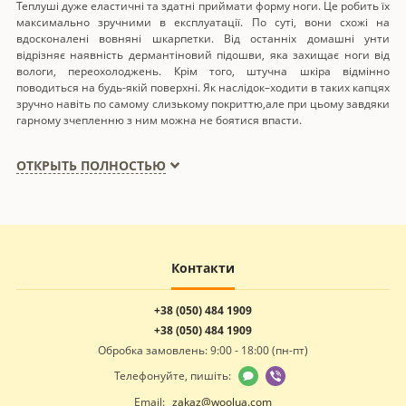
Теплуші дуже еластичні та здатні приймати форму ноги. Це робить їх
максимально зручними в експлуатації. По суті, вони схожі на
вдосконалені вовняні шкарпетки. Від останніх домашні унти
відрізняє наявність дермантіновий підошви, яка захищає ноги від
вологи, переохолоджень. Крім того, штучна шкіра відмінно
поводиться на будь-якій поверхні. Як наслідок–ходити в таких капцях
зручно навіть по самому слизькому покриттю,але при цьому завдяки
гарному зчепленню з ним можна не боятися впасти.
Матеріали, використовувані у
ОТКРЫТЬ ПОЛНОСТЬЮ
виробництві
Домашні валянки з вовни нашої торгової марки бувають з овечої,
собачої та і верблюжої шерсті. У виробництві використовуються
тільки натуральні матеріали. На ворсинках немає жиру,з-за якого в
Контакти
тканинах можуть заводитися патогенні мікроорганізми,тому взуття є
гіпоалергенної,
+38 (050) 484 1909
Натуральна шерсть «дихає», тобто, полотна, з яких шиються
+38 (050) 484 1909
домашні капці. Це дозволяє носити звуття не тільки в холодну пору
року, але й влітку – нога всередині них не перегріється, не буде пріти
Обробка замовлень: 9:00 - 18:00 (пн-пт)
або потіти.
Телефонуйте, пишіть:
Натуральне вовняне полотно міцне і довговічне. Тому вони
Email:
zakaz@woolua.com