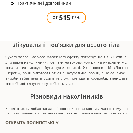
Практичний і довговічний
515
ОТ
ГРН.
Лікувальні пов'язки для всього тіла
Сухого тепла і легкого масажного ефекту потребує не тільки спина.
Зігріваючі наколінники, пов'язки на голову, коміри, напульсники – ці
товари теж можуть бути дуже корисні. Як і пояси ТМ «Доктор
Шерсть», вони виготовляються з натуральної вовни, а це означає –
вироби забезпечать сухим теплом, поліпшать кровообіг, зменшать
хворобливі відчуття в суглобах і м'язах.
Різновиди наколінників
В колінних суглобах запальні процеси розвиваються часто, тому що
на них, зазвичай, припадають великі навантаження. Зігріваючі
наколінники з вовни допоможуть впоратися із запаленнями,
ОТКРЫТЬ ПОЛНОСТЬЮ
полегшать біль і зафіксують суглоб. У нас в магазині ви можете
придбати вироби таких видів: