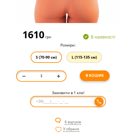
1610
В наявності
грн
Розміри:
S (70-90 см)
L (115-135 см)
В КОШИК
−
+
Замовити в 1 клік!
6 відгуків
У обране