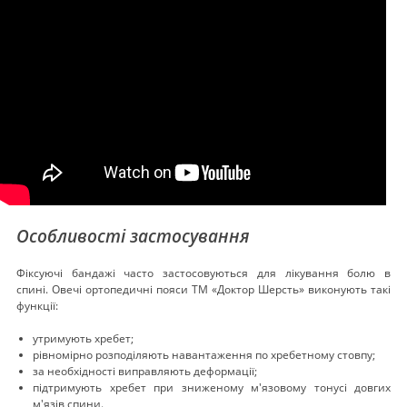
Особливості застосування
Фіксуючі бандажі часто застосовуються для лікування болю в
спині. Овечі ортопедичні пояси ТМ «Доктор Шерсть» виконують такі
функції:
утримують хребет;
рівномірно розподіляють навантаження по хребетному стовпу;
за необхідності виправляють деформації;
підтримують хребет при зниженому м'язовому тонусі довгих
м'язів спини.