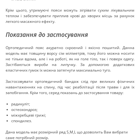
Крім цього, утримуючі пояси можуть зігрівати сухим лікувальним
теплом і забезпечувати приплив крові до хворих місць за рахунок
легкого масажного ефекту.
Показання до застосування
Ортопедичний пояс акуратно скроєний і якісно пошитий. Данна
модель має товщину ворсу сім міліметрів, тому його можна носити
не тільки вдома, але і на роботі, як на голе тіло, так і поверх одягу.
Застібаються вироби на липучку. За допомогою додаткових
еластичних гумок їх можна затягнути максимально туго.
Застосовувати ортопедичний бандаж слід при великих фізичних
навантаженнях на спину, під час реабілітації після травм і для їх
запобігання. Крім того, серед показань до застосування товару:
радикуліт;
остеохондроз;
міжхребцеві грижі;
спондилез.
Дана модель має розмірний ряд S,M,L що дозволить Вам вибрати
саме потрібний розмір.