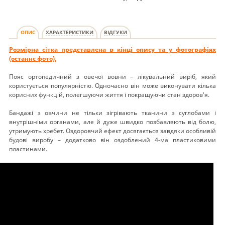
ОПИС
ХАРАКТЕРИСТИКИ
ВІДГУКИ
Розмірна сітка представлена в кінці опису та у фотографіях
(останнє фото).
Пояс ортопедичний з овечої вовни – лікувальний виріб, який
користується популярністю. Одночасно він може виконувати кілька
корисних функцій, полегшуючи життя і покращуючи стан здоров'я.
Бандажі з овчини не тільки зігрівають тканини з суглобами і
внутрішніми органами, але й дуже швидко позбавляють від болю,
утримують хребет. Оздоровчий ефект досягається завдяки особливій
будові виробу – додатково він оздоблений 4-ма пластиковими
пластинами.