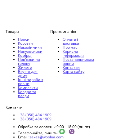
Товари
Про компанію
Пояси
Оплата і
Корсети
доставка
Наколінники
Про нас
Напульсники
Корисна
Комірці
інформація
Пов'язки на
Постачальникам
голову
вовни
Жилети
Контакти
Взуття для
Карта сайту
дому
Інші вироби з
вовни
Комплекти
Ковдри та
пледи
Контакти
+38 (050) 484 1909
+38 (050) 484 1909
Обробка замовлень: 9:00 - 18:00 (пн-пт)
Телефонуйте, пишіть:
Email:
zakaz@woolua.com