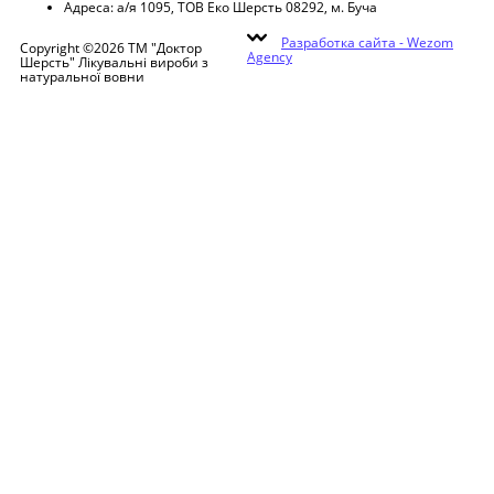
Адреса:
а/я 1095, ТОВ Еко Шерсть 08292, м. Буча
Разработка сайта -
Wezom
Copyright ©2026 ТМ "Доктор
Agency
Шерсть" Лікувальні вироби з
натуральної вовни
Warning
: filemtime(): stat failed for Media/js/init.js?ver=3 in
/home/wooluaco/public_html/Core/HTML.php
on line
137
ua
ru
Вхід/Реєстрація
Головна
Товари
Пояси
Корсети
Наколінники